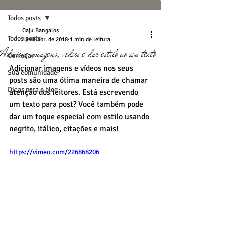
Todos posts
Caju Bangalos
Todos posts
18 de abr. de 2018
1 min de leitura
Adicione imagens, vídeos e dar estilo ao seu texto
Começar
Adicionar imagens e vídeos nos seus 
Sua comunidade
posts são uma ótima maneira de chamar 
Dicas para o blog
atenção dos leitores. Está escrevendo 
um texto para post? Você também pode 
dar um toque especial com estilo usando 
negrito, itálico, citações e mais!
https://vimeo.com/226868206